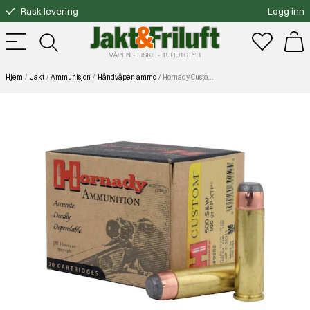
Rask levering
Logg inn
Gratis bytte
Fri frakt over 3000.-
Hjem
Jakt
Ammunisjon
Håndvåpen ammo
Hornady Custom Pistol 500 S&W 500 Gr Fp Xtp