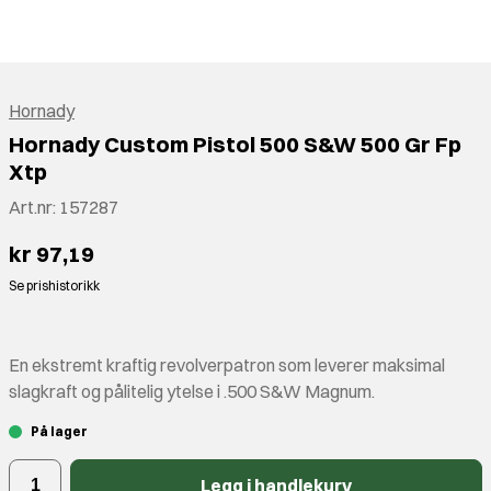
Hornady
Hornady Custom Pistol 500 S&W 500 Gr Fp
Xtp
Art.nr:
157287
kr 97,19
Se prishistorikk
En ekstremt kraftig revolverpatron som leverer maksimal
slagkraft og pålitelig ytelse i .500 S&W Magnum.
På lager
Legg i handlekurv