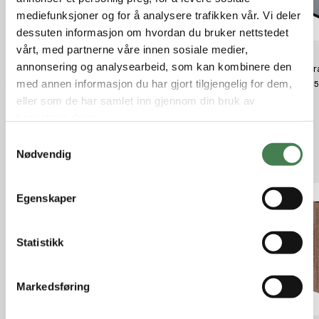
mediefunksjoner og for å analysere trafikken vår. Vi deler
dessuten informasjon om hvordan du bruker nettstedet
vårt, med partnerne våre innen sosiale medier,
annonsering og analysearbeid, som kan kombinere den
Sellier & Bellot 45 ACP 230 FMJ
Hornady Leverevolution 357 Mag
Feder
140 Gr Ftx Lvrev
med annen informasjon du har gjort tilgjengelig for dem,
kr 9,38
kr 14,
kr 27,99
eller som de har samlet inn gjennom din bruk av
tjenestene deres.
S
Nødvendig
Relaterte produkter
a
m
t
Egenskaper
y
k
k
Statistikk
e
v
Markedsføring
a
l