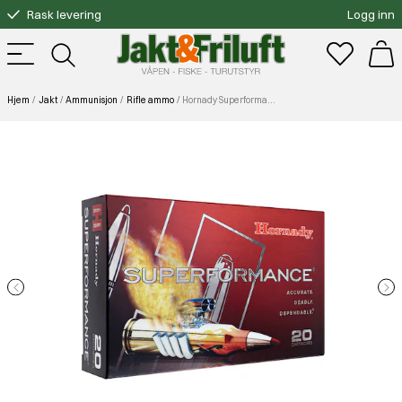
Rask levering
Logg inn
Gratis bytte
Fri frakt over 3000.-
Hjem
Jakt
Ammunisjon
Rifle ammo
Hornady Superformance 270 Win 130 gr. CX™