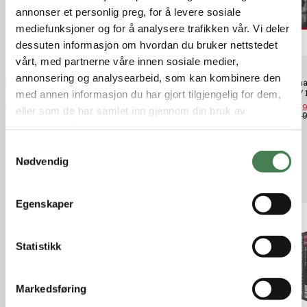
annonser et personlig preg, for å levere sosiale
mediefunksjoner og for å analysere trafikken vår. Vi deler
dessuten informasjon om hvordan du bruker nettstedet
vårt, med partnerne våre innen sosiale medier,
annonsering og analysearbeid, som kan kombinere den
Hornady Superformance Varmint
Nosler Ballistic Tip Varmint Lead
Norma 
17 Hornet 20 Gr V-Max Spf
Free 223 Remington 40gr
8,0g /
med annen informasjon du har gjort tilgjengelig for dem,
Ammunisjon
kr 23,39
kr 12,
eller som de har samlet inn gjennom din bruk av
kr 14,
kr 26,90
tjenestene deres.
S
Nødvendig
a
Relaterte produkter
m
t
Egenskaper
y
k
k
Statistikk
e
v
Markedsføring
a