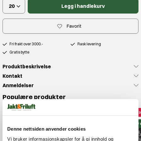
20
Legg i handlekurv
Favorit
Fri frakt over 3000.-
Rask levering
Gratis bytte
Produktbeskrivelse
Kontakt
Anmeldelser
Populære produkter
1
J&F 
Denne nettsiden anvender cookies
Vi bruker informasjonskapsler for å gi innhold og