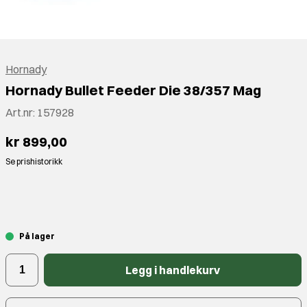
Hornady
Hornady Bullet Feeder Die 38/357 Mag
Art.nr:
157928
kr 899,00
Se prishistorikk
⠀
På lager
Legg i handlekurv