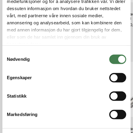
mediefunksjoner og for å analysere trafikken vår. Vi deler
dessuten informasjon om hvordan du bruker nettstedet
Hornady Std Metering Insert
HORNADY CARTRIDGE GAUGE
Horna
vårt, med partnerne våre innen sosiale medier,
38 SPL (.357)
.2813
kr 390,00
annonsering og analysearbeid, som kan kombinere den
kr 520,00
kr 280
med annen informasjon du har gjort tilgjengelig for dem,
eller som de har samlet inn gjennom din bruk av
tjenestene deres.
Relaterte produkter
S
Nødvendig
a
m
t
Egenskaper
y
k
k
Statistikk
e
v
Markedsføring
a
l
Hornady Bullet Feeder Die
Hornady Bullet Feeder Die 40
Hornad
g