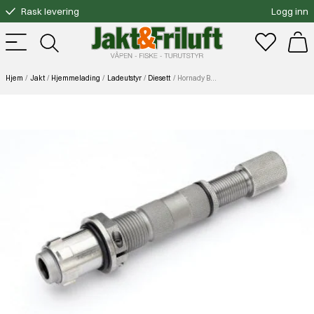
Rask levering
Logg inn
Gratis bytte
Fri frakt over 3000.-
Hjem
Jakt
Hjemmelading
Ladeutstyr
Diesett
Hornady Bullet Feeder Die 38/357 Mag