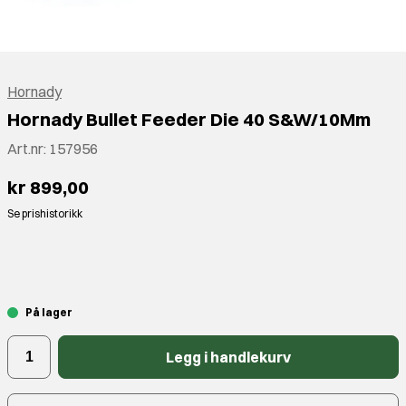
Hornady
Hornady Bullet Feeder Die 40 S&W/10Mm
Art.nr:
157956
kr 899,00
Se prishistorikk
⠀
På lager
Legg i handlekurv