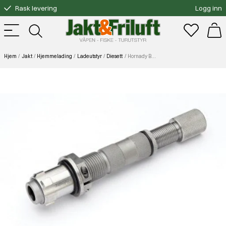
Rask levering
Logg inn
Gratis bytte
Fri frakt over 3000.-
Hjem
Jakt
Hjemmelading
Ladeutstyr
Diesett
Hornady Bullet Feeder Die 40 S&W/10Mm