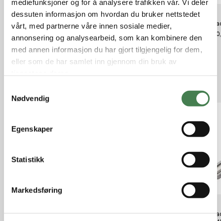
mediefunksjoner og for å analysere trafikken vår. Vi deler
dessuten informasjon om hvordan du bruker nettstedet
Hornady Std Metering Insert
Hornady Shell Holder #4
Hornad
vårt, med partnerne våre innen sosiale medier,
220Swift/
kr 390,00
kr 200
annonsering og analysearbeid, som kan kombinere den
kr 130,00
med annen informasjon du har gjort tilgjengelig for dem,
eller som de har samlet inn gjennom din bruk av
tjenestene deres.
Relaterte produkter
S
Nødvendig
a
m
t
Egenskaper
y
k
k
Statistikk
e
v
Markedsføring
a
l
Hornady Bullet Feeder Die
Hornady Bullet Feeder Die
Hornad
g