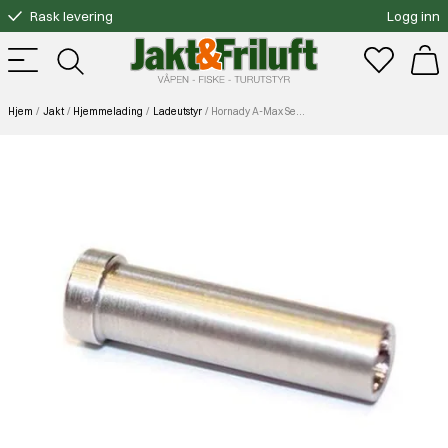
Rask levering
Logg inn
Gratis bytte
Fri frakt over 3000.-
Hjem
Jakt
Hjemmelading
Ladeutstyr
Hornady A-Max Seating Stem 7Mm .284