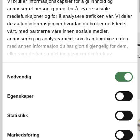
Vi bruker informasjonskapsler for å gi innhold og
annonser et personlig preg, for å levere sosiale
mediefunksjoner og for å analysere trafikken vår. Vi deler
dessuten informasjon om hvordan du bruker nettstedet
vårt, med partnerne våre innen sosiale medier,
annonsering og analysearbeid, som kan kombinere den
Hornady Std Metering Insert
Hornady Bullet Feeder Die
Horna
med annen informasjon du har gjort tilgjengelig for dem,
380/9Mm
.286
kr 390,00
eller som de har samlet inn gjennom din bruk av
kr 1 030,00
kr 570
tjenestene deres.
S
Nødvendig
a
m
Relaterte produkter
t
Egenskaper
y
k
k
Statistikk
e
v
Markedsføring
a