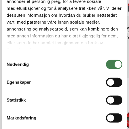
annonser et personlig preg, for å levere sosiale
mediefunksjoner og for å analysere trafikken vår. Vi deler
dessuten informasjon om hvordan du bruker nettstedet
vårt, med partnerne våre innen sosiale medier,
Hornady Magnum Hylsebrett
CZ magasin 452/455
Hornad
annonsering og analysearbeid, som kan kombinere den
Loading Block W/Sleeve
Standard/Luxus, stål 22 LR 5
Powder
med annen informasjon du har gjort tilgjengelig for dem,
Skudd
kr 590,00
kr 6 9
kr 1 050,00
eller som de har samlet inn gjennom din bruk av
tjenestene deres.
S
Nødvendig
a
Relaterte produkter
m
t
Egenskaper
y
k
k
Statistikk
e
v
Markedsføring
a
l