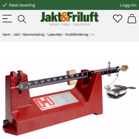
Rask levering
Logg inn
Gratis bytte
Fri frakt over 3000.-
Hjem
Jakt
Hjemmelading
Ladeutstyr
Krutthåndtering
Hornady Balance Beam Scale