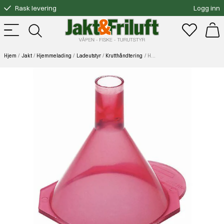
Rask levering
Logg inn
Gratis bytte
Fri frakt over 3000.-
Hjem
Jakt
Hjemmelading
Ladeutstyr
Krutthåndtering
Hornady New Powder Funnel Krutt Trakt