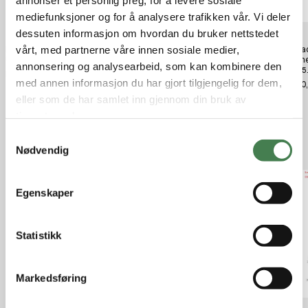
mediefunksjoner og for å analysere trafikken vår. Vi deler
dessuten informasjon om hvordan du bruker nettstedet
vårt, med partnerne våre innen sosiale medier,
Frankford Arsenal Hylsebrett
Hornady Shell Holders #1 22-
Hornad
Universal Reloading Tray
250/243/6,5Creedmoor/6,5x284/
Polish
annonsering og analysearbeid, som kan kombinere den
6,5x57/270/284/308/30-06
Lube 5
kr 199,00
med annen informasjon du har gjort tilgjengelig for dem,
kr 130,00
kr 280
eller som de har samlet inn gjennom din bruk av
tjenestene deres.
S
Relaterte produkter
Nødvendig
a
m
t
Egenskaper
y
k
k
Statistikk
e
v
Markedsføring
a
l