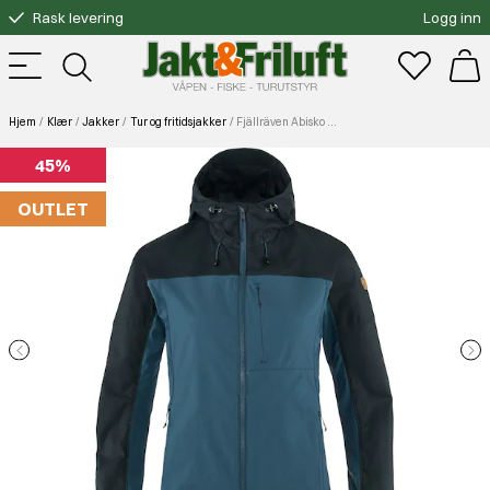
Rask levering
Logg inn
Gratis bytte
Fri frakt over 3000.-
Hjem
Klær
Jakker
Tur og fritidsjakker
Fjällräven Abisko Midsummer Jacket W Indigo Blue-Dark Navy
45%
OUTLET