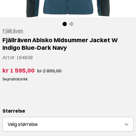
Fjällräven
Fjällräven Abisko Midsummer Jacket W
Indigo Blue-Dark Navy
Art.nr:
164838
kr 1 595,00
kr 2 899,00
Se prishistorikk
⠀
Størrelse
Velg
størrelse