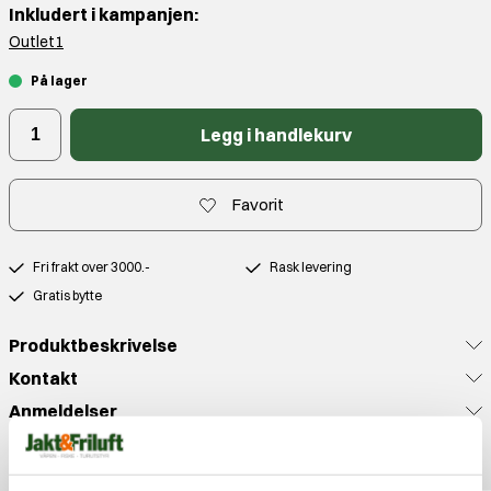
Inkludert i kampanjen:
Outlet1
På lager
Legg i handlekurv
Favorit
Fri frakt over 3000.-
Rask levering
Gratis bytte
Produktbeskrivelse
Kontakt
Anmeldelser
Populære produkter