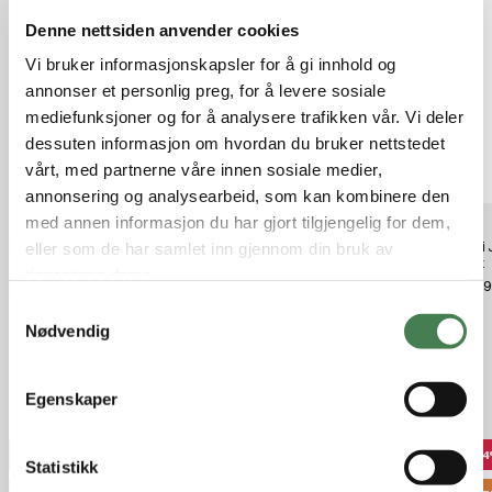
Denne nettsiden anvender cookies
Vi bruker informasjonskapsler for å gi innhold og
annonser et personlig preg, for å levere sosiale
mediefunksjoner og for å analysere trafikken vår. Vi deler
dessuten informasjon om hvordan du bruker nettstedet
vårt, med partnerne våre innen sosiale medier,
annonsering og analysearbeid, som kan kombinere den
med annen informasjon du har gjort tilgjengelig for dem,
Fjällräven Lappland Hybrid
Norrøna /29 cotton Viking T-Shirt
Crispi
eller som de har samlet inn gjennom din bruk av
Trousers Deep Forest
(M) Indigo Night/ Sky
Black
tjenestene deres.
kr 2 899,00
kr 649,00
kr 10 
S
Nødvendig
a
m
t
Relaterte produkter
Egenskaper
y
k
40%
44%
4
k
Statistikk