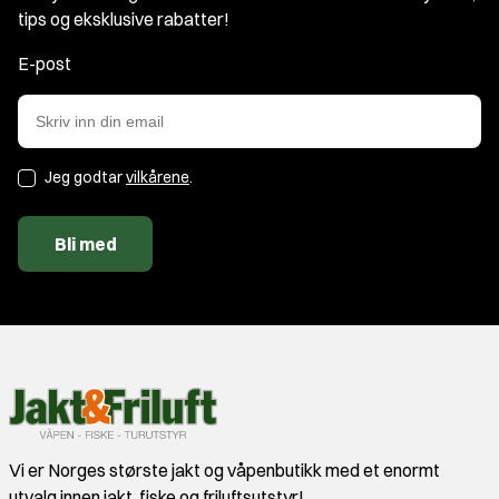
tips og eksklusive rabatter!
E-post
Jeg godtar
vilkårene
.
Bli med
Vi er Norges største jakt og våpenbutikk med et enormt
utvalg innen jakt, fiske og friluftsutstyr!