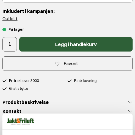
Inkludert i kampanjen:
Outlet1
På lager
Legg i handlekurv
Favorit
Fri frakt over 3000.-
Rask levering
Gratis bytte
Produktbeskrivelse
Kontakt
Anmeldelser
Populære produkter