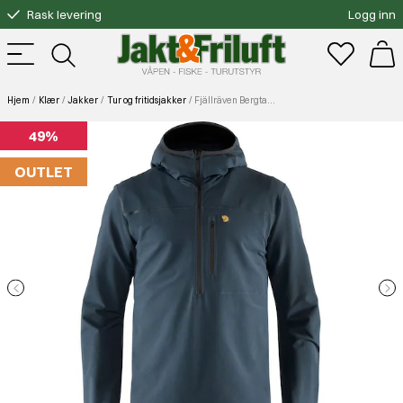
Rask levering
Logg inn
Gratis bytte
Fri frakt over 3000.-
Hjem
Klær
Jakker
Tur og fritidsjakker
Fjällräven Bergtagen Stretch Half Zip M Mountain Blue
49%
OUTLET