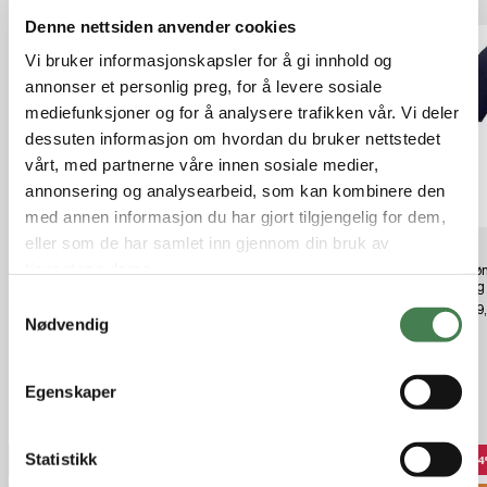
Denne nettsiden anvender cookies
Vi bruker informasjonskapsler for å gi innhold og
annonser et personlig preg, for å levere sosiale
mediefunksjoner og for å analysere trafikken vår. Vi deler
dessuten informasjon om hvordan du bruker nettstedet
vårt, med partnerne våre innen sosiale medier,
annonsering og analysearbeid, som kan kombinere den
med annen informasjon du har gjort tilgjengelig for dem,
eller som de har samlet inn gjennom din bruk av
tjenestene deres.
Fjällräven Sten Jacket Dark Navy
Woolpower Socks Skilled Classic
Norrøn
400 gr Dark Grey/Black
Viking
kr 3 199,00
S
kr 299,00
kr 649
Nødvendig
a
m
t
Egenskaper
Relaterte produkter
y
k
k
Statistikk
44%
58%
4
e