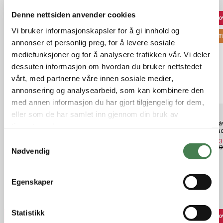
Denne nettsiden anvender cookies
40%
4
Vi bruker informasjonskapsler for å gi innhold og
OUTLET
OUT
annonser et personlig preg, for å levere sosiale
mediefunksjoner og for å analysere trafikken vår. Vi deler
dessuten informasjon om hvordan du bruker nettstedet
vårt, med partnerne våre innen sosiale medier,
annonsering og analysearbeid, som kan kombinere den
med annen informasjon du har gjort tilgjengelig for dem,
eller som de har samlet inn gjennom din bruk av
FENIX HM70R Hodelykt 1600 lm
Fjällräven Keb Eco Shell Trousers
Fjällr
tjenestene deres.
Led USB-C
Black
W Bla
S
kr 1 499,00
kr 3 239,40
kr 3 2
kr 5 399,00
kr 5 3
Nødvendig
a
m
t
Egenskaper
y
Relaterte produkter
k
k
Statistikk
40%
40%
5