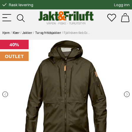
Rask levering
Logg inn
Gratis bytte
Fri frakt over 3000.-
Hjem
Klær
Jakker
Tur og fritidsjakker
Fjällräven Keb Eco Shell Jacket Dark Olive
40%
OUTLET