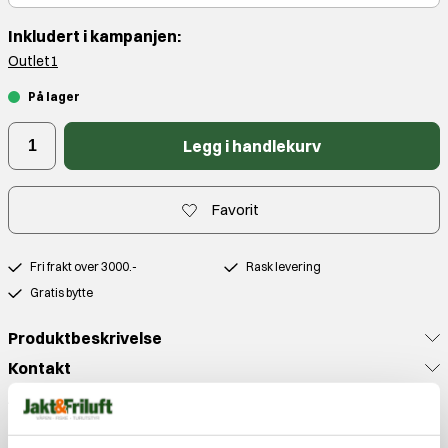
Inkludert i kampanjen:
Outlet1
På lager
Legg i handlekurv
Favorit
Fri frakt over 3000.-
Rask levering
Gratis bytte
Produktbeskrivelse
Kontakt
Anmeldelser
Populære produkter