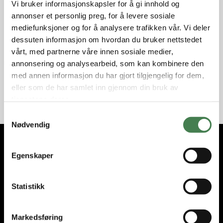
Vi bruker informasjonskapsler for å gi innhold og
annonser et personlig preg, for å levere sosiale
mediefunksjoner og for å analysere trafikken vår. Vi deler
Gunslick Benchrest Brass Handgun
Gunslick Benchrest Nylon Bore Brush
JAG 45CAL
Handgun 10MM/ 40 CAL
dessuten informasjon om hvordan du bruker nettstedet
vårt, med partnerne våre innen sosiale medier,
Gunslick
Gunslick
annonsering og analysearbeid, som kan kombinere den
kr 89,00
kr 39,00
med annen informasjon du har gjort tilgjengelig for dem,
eller som de har samlet inn gjennom din bruk av
tjenestene deres.
S
Nødvendig
a
m
t
Abonner på nyhetsbrevet
Egenskaper
y
Få nyhetene og tilbudene først. Som medlem får du nyheter,
k
tips og eksklusive rabatter!
k
Statistikk
e
E-post
v
Markedsføring
a