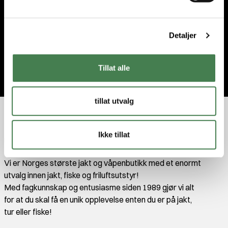
l
g
Jeg godtar
vilkårene
.
Detaljer
Bli med
Tillat alle
tillat utvalg
Ikke tillat
Vi er Norges største jakt og våpenbutikk med et enormt
utvalg innen jakt, fiske og friluftsutstyr!
Med fagkunnskap og entusiasme siden 1989 gjør vi alt
for at du skal få en unik opplevelse enten du er på jakt,
tur eller fiske!