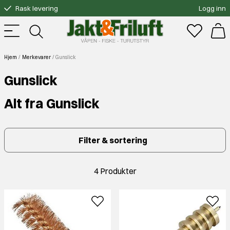
Rask levering
Logg inn
Gratis bytte
Fri frakt over 3000.-
Hjem
Merkevarer
Gunslick
Gunslick
Alt fra Gunslick
Filter & sortering
4 Produkter