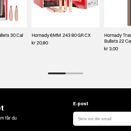
lets 30 Cal
Hornady 6MM .243 80 GR CX
Hornady Trad
Bullets 22 Ca
kr 20,80
kr 3,00
E-post
t
m får du