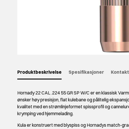
Produktbeskrivelse
Spesifikasjoner
Kontakt
Hornady 22 CAL .224 55 GR SP W/C er en klassisk Varmin
ønsker høy presisjon, flat kulebane og pålitelig ekspan
kvalitet med en strømlinjeformet spissprofil og cannelure
krymping ved hjemmelading.
Kula er konstruert med blyspiss og Hornadys match-g