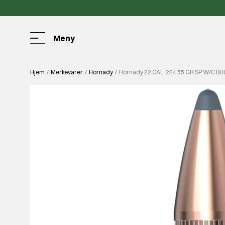
Meny
Hjem
Merkevarer
Hornady
Hornady 22 CAL .224 55 GR SP W/C BU