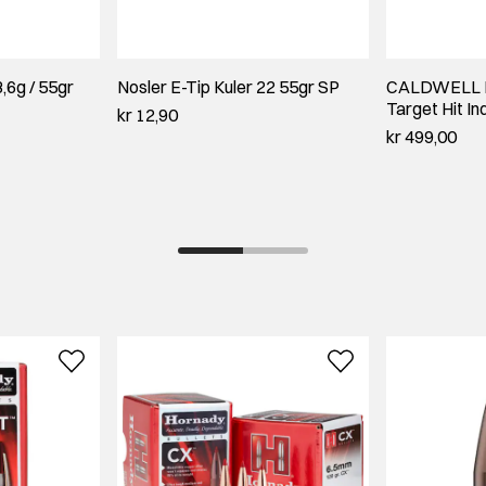
,6g / 55gr
Nosler E-Tip Kuler 22 55gr SP
CALDWELL F
Target Hit In
kr 12,90
kr 499,00