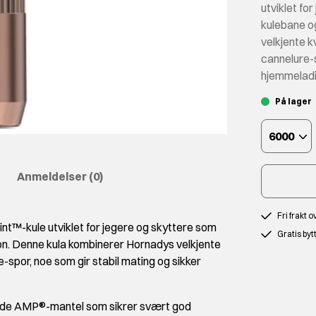
utviklet fo
kulebane o
velkjente k
cannelure-s
hjemmeladi
På lager
6000
Anmeldelser
(0)
Fri frakt 
t™-kule utviklet for jegere og skyttere som
Gratis byt
sjon. Denne kula kombinerer Hornadys velkjente
-spor, noe som gir stabil mating og sikker
rade AMP®-mantel som sikrer svært god