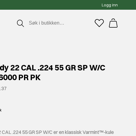
Logg inn
dy 22 CAL .224 55 GR SP W/C
6000 PR PK
137
kk
 CAL .224 55 GR SP W/C er en klassisk Varmint™-kule