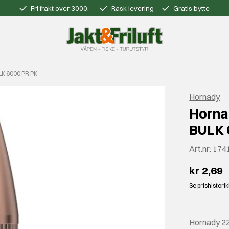
Fri frakt over 3000.-
Rask levering
Gratis bytte
LK 6000 PR PK
Hornady
Horna
BULK 
Art.nr:
174
kr 2,69
Se prishistori
Hornady 22