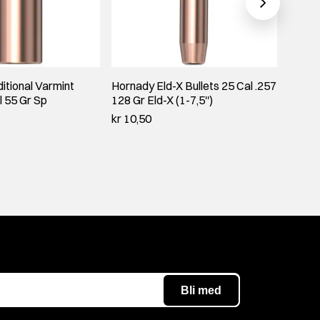
itional Varmint
Hornady Eld-X Bullets 25 Cal .257
Horna
l 55 Gr Sp
128 Gr Eld-X (1-7,5'')
CAL .
kr 10,50
kr 9,7