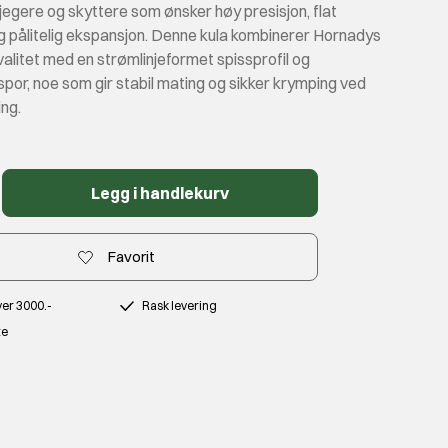
r jegere og skyttere som ønsker høy presisjon, flat
g pålitelig ekspansjon. Denne kula kombinerer Hornadys
valitet med en strømlinjeformet spissprofil og
por, noe som gir stabil mating og sikker krymping ved
ng.
Legg i handlekurv
Favorit
over 3000.-
Rask levering
te