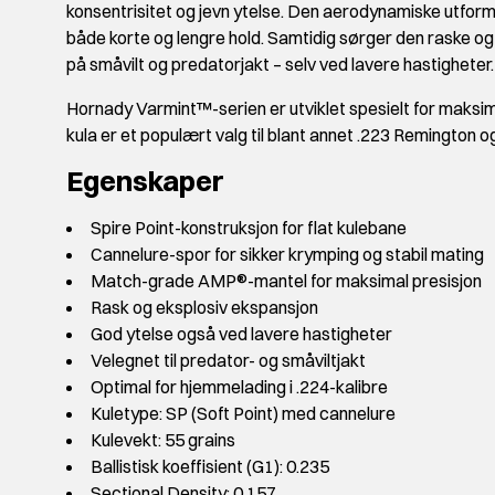
konsentrisitet og jevn ytelse. Den aerodynamiske utformi
både korte og lengre hold. Samtidig sørger den raske og 
på småvilt og predatorjakt – selv ved lavere hastigheter.
Hornady Varmint™-serien er utviklet spesielt for maksima
kula er et populært valg til blant annet .223 Remington o
Egenskaper
Spire Point-konstruksjon for flat kulebane
Cannelure-spor for sikker krymping og stabil mating
Match-grade AMP®-mantel for maksimal presisjon
Rask og eksplosiv ekspansjon
God ytelse også ved lavere hastigheter
Velegnet til predator- og småviltjakt
Optimal for hjemmelading i .224-kalibre
Kuletype: SP (Soft Point) med cannelure
Kulevekt: 55 grains
Ballistisk koeffisient (G1): 0.235
Sectional Density: 0.157