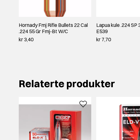
Hornady Fmj Rifle Bullets 22 Cal
Lapua kule .224 SP 3
.224 55 Gr Fmj-Bt W/C
E539
kr 3,40
kr 7,70
Relaterte produkter