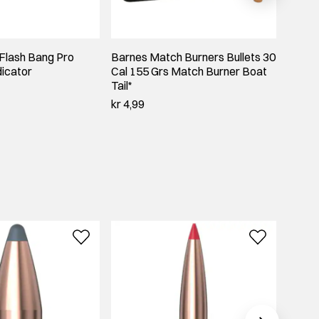
lash Bang Pro
Barnes Match Burners Bullets 30
Hornad
dicator
Cal 155 Grs Match Burner Boat
155 G
Tail*
kr 12,
kr 4,99