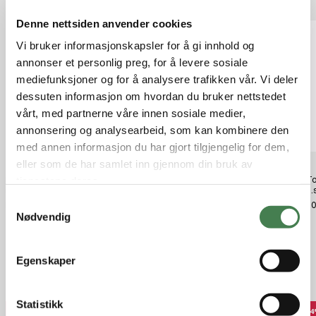
Denne nettsiden anvender cookies
Vi bruker informasjonskapsler for å gi innhold og
annonser et personlig preg, for å levere sosiale
mediefunksjoner og for å analysere trafikken vår. Vi deler
dessuten informasjon om hvordan du bruker nettstedet
vårt, med partnerne våre innen sosiale medier,
annonsering og analysearbeid, som kan kombinere den
med annen informasjon du har gjort tilgjengelig for dem,
eller som de har samlet inn gjennom din bruk av
NIKWAX TX Direct Spray-On 300
Hornady Lubes, Cleaners &
Sea To
tjenestene deres.
ml
Polishes One Shot Case Polish
Cond.
S
kr 169,00
kr 320,00
kr 39,
Nødvendig
a
m
t
Egenskaper
y
Relaterte produkter
k
k
Statistikk
37%
37%
3