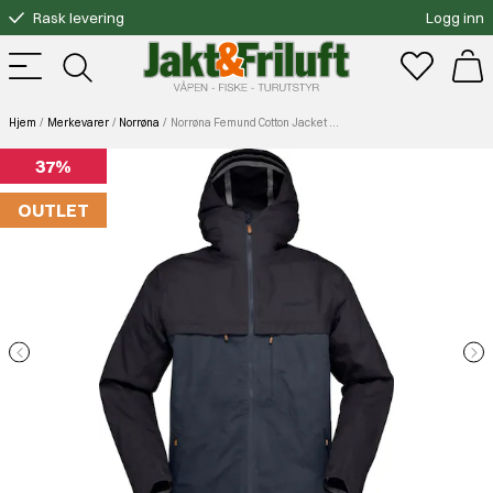
Rask levering
Logg inn
Gratis bytte
Fri frakt over 3000.-
Hjem
Merkevarer
Norrøna
Norrøna Femund Cotton Jacket (M) Navy Blazer (Utgått)
37%
OUTLET