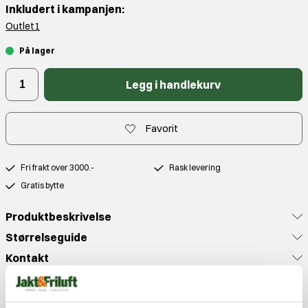
Inkludert i kampanjen:
Outlet1
På lager
Legg i handlekurv
Favorit
Fri frakt over 3000.-
Rask levering
Gratis bytte
Produktbeskrivelse
Størrelseguide
Kontakt
Anmeldelser
Populære produkter