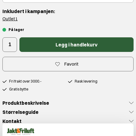
Inkludert i kampanjen:
Outlet1
På lager
Legg i handlekurv
Favorit
Fri frakt over 3000.-
Rask levering
Gratis bytte
Produktbeskrivelse
Størrelseguide
Kontakt
Anmeldelser