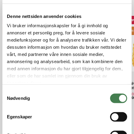
Populære produkter
Denne nettsiden anvender cookies
39%
40%
6
Vi bruker informasjonskapsler for å gi innhold og
OUTLET
OUTLET
OUT
annonser et personlig preg, for å levere sosiale
mediefunksjoner og for å analysere trafikken vår. Vi deler
dessuten informasjon om hvordan du bruker nettstedet
vårt, med partnerne våre innen sosiale medier,
annonsering og analysearbeid, som kan kombinere den
med annen informasjon du har gjort tilgjengelig for dem,
eller som de har samlet inn gjennom din bruk av
tjenestene deres.
Norrøna Femund Cotton Heavy
Fjällräven Greenland Buttoned
Fjällr
Duty Pants (M) Camelflage
SS M Grey
Jacket
S
(Utgått)
kr 299,00
kr 9
kr 499,00
kr 2 8
Nødvendig
kr 1 999,00
a
kr 3 299,00
m
t
Egenskaper
y
Relaterte produkter
k