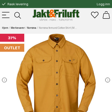
Rask levering
Logg inn
Gratis bytte
Fri frakt over 3000.-
Hjem
Merkevarer
Norrøna
Norrøna femund Cotton Shirt (M) Camelflage (Utgått)
37%
OUTLET