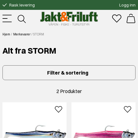
Rask levering
Logg inn
Gratis bytte
Fri frakt over 3000.-
Hjem
Merkevarer
STORM
Alt fra STORM
Filter & sortering
2 Produkter