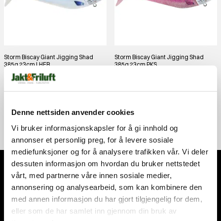
Storm Biscay Giant Jigging Shad
Storm Biscay Giant Jigging Shad
385g 23cm LHER
385g 23cm PKS
STORM
STORM
kr 359,00
kr 359,00
Denne nettsiden anvender cookies
Vi bruker informasjonskapsler for å gi innhold og
annonser et personlig preg, for å levere sosiale
mediefunksjoner og for å analysere trafikken vår. Vi deler
dessuten informasjon om hvordan du bruker nettstedet
vårt, med partnerne våre innen sosiale medier,
Abonner på nyhetsbrevet
annonsering og analysearbeid, som kan kombinere den
Få nyhetene og tilbudene først. Som medlem får du nyheter,
med annen informasjon du har gjort tilgjengelig for dem,
tips og eksklusive rabatter!
eller som de har samlet inn gjennom din bruk av