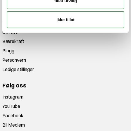
tillat utvalg
tur eller fiske!
Jakt&Friluft
Ikke tillat
Om oss
Bærekraft
Blogg
Personvern
Ledige stillinger
Følg oss
Instagram
YouTube
Facebook
Bli Medlem