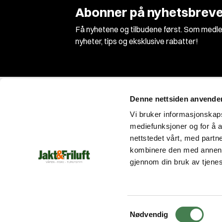
Abonner på nyhetsbreve
Få nyhetene og tilbudene først. Som medle
nyheter, tips og eksklusive rabatter!
Denne nettsiden anvende
Vi bruker informasjonskapsl
mediefunksjoner og for å a
nettstedet vårt, med part
Vi er Norges største jakt og våpenbutikk med
kombinere den med annen in
et enormt utvalg innen jakt, fiske og
gjennom din bruk av tjene
friluftsutstyr!
Med fagkunnskap og entusiasme siden 1989
gjør vi alt for at du skal få en unik opplevelse
enten du er på jakt, tur eller fiske!
S
Nødvendig
a