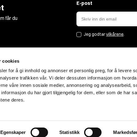
E-post
t
m får du
Jeg godtar
vilkårene
.
r cookies
Jakt&Friluft
er for å gi innhold og annonser et personlig preg, for å levere s
nalysere trafikken vår. Vi deler dessuten informasjon om hvorda
Om oss
nerne våre innen sosiale medier, annonsering og analysearbeid, 
Bærekraft
formasjon du har gjort tilgjengelig for dem, eller som de har sa
Blogg
stene deres.
Personvern
Ledige stillinger
Egenskaper
Statistikk
Markedsfø