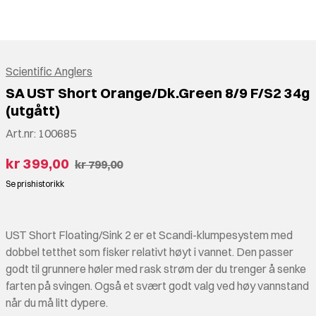
Scientific Anglers
SA UST Short Orange/Dk.Green 8/9 F/S2 34g
(utgått)
Art.nr:
100685
kr 399,00
kr 799,00
Se prishistorikk
UST Short Floating/Sink 2 er et Scandi-klumpesystem med
dobbel tetthet som fisker relativt høyt i vannet. Den passer
godt til grunnere høler med rask strøm der du trenger å senke
farten på svingen. Også et svært godt valg ved høy vannstand
når du må litt dypere.