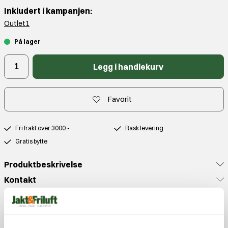
Inkludert i kampanjen:
Outlet1
På lager
Legg i handlekurv
Favorit
Fri frakt over 3000.-
Rask levering
Gratis bytte
Produktbeskrivelse
Kontakt
Anmeldelser
Populære produkter