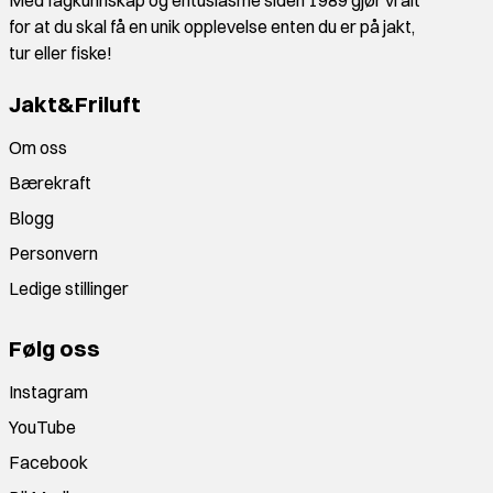
Med fagkunnskap og entusiasme siden 1989 gjør vi alt
for at du skal få en unik opplevelse enten du er på jakt,
tur eller fiske!
Jakt&Friluft
Om oss
Bærekraft
Blogg
Personvern
Ledige stillinger
Følg oss
Instagram
YouTube
Facebook