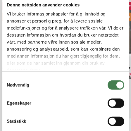
Denne nettsiden anvender cookies
50%
40%
1
Vi bruker informasjonskapsler for å gi innhold og
OUTLET
OUT
annonser et personlig preg, for å levere sosiale
mediefunksjoner og for å analysere trafikken vår. Vi deler
dessuten informasjon om hvordan du bruker nettstedet
vårt, med partnerne våre innen sosiale medier,
annonsering og analysearbeid, som kan kombinere den
med annen informasjon du har gjort tilgjengelig for dem,
eller som de har samlet inn gjennom din bruk av
SA UST SD Sh.Head 8/9 Float / Int
Airflo Skagit Driver 43g / 660
Blaser
tjenestene deres.
35g (utgått)
grains
kr 15 
kr 17 
kr 449,00
kr 479,40
S
kr 899,00
kr 799,00
Nødvendig
a
m
t
Egenskaper
Relaterte produkter
y
k
k
Statistikk
e