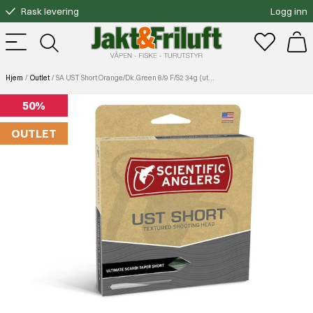
Rask levering
Logg inn
Gratis bytte
Fri frakt over 3000.-
Hjem
Outlet
SA UST Short Orange/Dk.Green 8/9 F/S2 34g (utgått)
50%
OUTLET